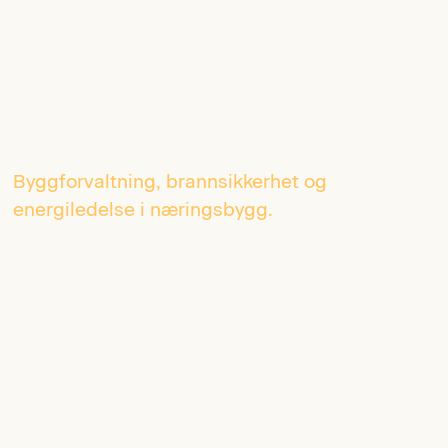
Byggforvaltning, brannsikkerhet og
energiledelse i næringsbygg.
Kontorbygg / Kjøpesenter / Kombinertbygg /
Industribygg / Butikker